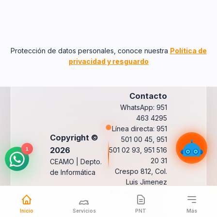
Protección de datos personales, conoce nuestra
Política de
privacidad y resguardo
Contacto
WhatsApp: 951
463 4295
Línea directa: 951
Copyright ©
501 00 45, 951
2026
501 02 93, 951 516
1
20 31
CEAMO | Depto.
Crespo 812, Col.
de Informática
Luis Jimenez
Figueroa, Oaxaca
de Juárez,
Inicio
Servicios
PNT
Más
México.