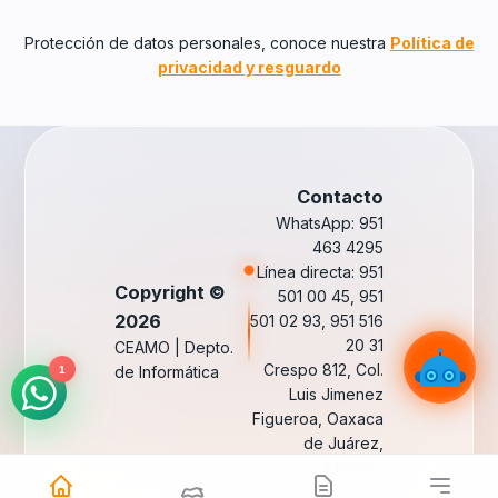
Protección de datos personales, conoce nuestra
Política de
privacidad y resguardo
Contacto
WhatsApp: 951
463 4295
Línea directa: 951
Copyright ©
501 00 45, 951
2026
501 02 93, 951 516
20 31
CEAMO | Depto.
Crespo 812, Col.
de Informática
1
Luis Jimenez
Figueroa, Oaxaca
de Juárez,
México.