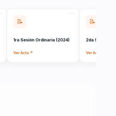
📝
📝
1ra Sesión Ordinaria (2024)
2da Sesión Or
Ver Acta ↗
Ver Acta ↗