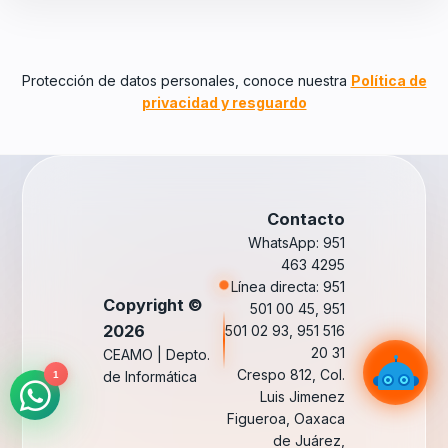
Protección de datos personales, conoce nuestra
Política de
privacidad y resguardo
Contacto
WhatsApp: 951
463 4295
Línea directa: 951
Copyright ©
501 00 45, 951
2026
501 02 93, 951 516
20 31
CEAMO | Depto.
Crespo 812, Col.
de Informática
1
Luis Jimenez
Figueroa, Oaxaca
de Juárez,