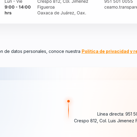
Lun - Vie
Crespo 812, Col. Jiménez
951 501 0055
9:00 - 14:00
Figueroa
ceamo.transpar
hrs
Oaxaca de Juárez, Oax.
ón de datos personales, conoce nuestra
Política de privacidad y 
Línea directa: 951 5
Crespo 812, Col. Luis Jimenez