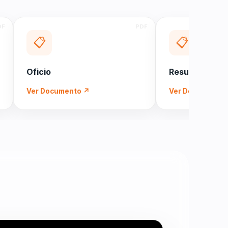
📋
📋
Oficio
Resultados 2d
Ver Documento ↗
Ver Documento 