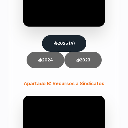
📥
2025 (A)
📥
2024
📥
2023
Apartado B: Recursos a Sindicatos