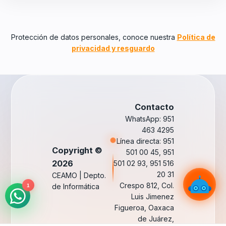
Protección de datos personales, conoce nuestra
Política de
privacidad y resguardo
Contacto
WhatsApp: 951
463 4295
Línea directa: 951
Copyright ©
501 00 45, 951
2026
501 02 93, 951 516
20 31
CEAMO | Depto.
Crespo 812, Col.
de Informática
1
Luis Jimenez
Figueroa, Oaxaca
de Juárez,